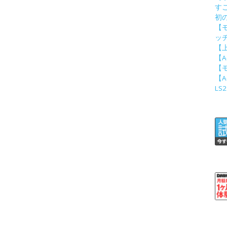
す
初
【
ッ
【上
【A
【モ
【A
LS