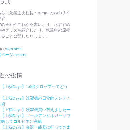
out
ちらは兼業主夫社長・omimiのWebサイ
です。
常のあれやこれやを書いたり、おすすめ
本やグッズを紹介したり、執筆中の原稿
まるごと公開したりします。
ter:
@omimi
ページ:omimi
近の投稿
【上荻Days】1.6倍クロップってどう
？
【上荻Days】洗濯機の日常的メンテナ
ス術
【上荻Days】洗濯機買い替えましたー
【上荻Days】ゴールデンビネガーサワ
（略してゴルビネ）完成
【上荻Days】金沢・能登に行ってきま