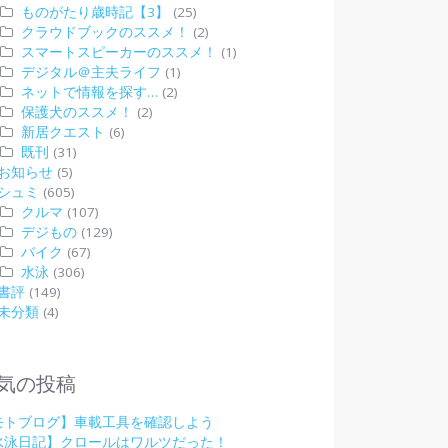
ものがたり歳時記【3】
(25)
クラウドブックのススメ！
(2)
スマートスピーカーのススメ！
(1)
デジタル＠主夫ライフ
(1)
ネットで情報を探す…
(2)
保護犬のススメ！
(2)
新居クエスト
(6)
既刊
(31)
お知らせ
(5)
シュミ
(605)
クルマ
(107)
デジもの
(129)
バイク
(67)
水泳
(306)
書評
(149)
未分類
(4)
気の投稿
モトブログ】車載工具を確認しよう
水泳日記】クロールはワルツだった！