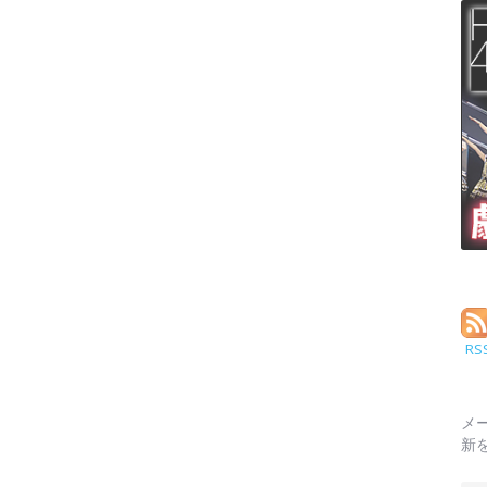
RS
メ
新