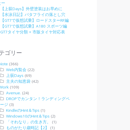
たー
【上荻Days】外壁塗装はお早めに
【水泳日記】バタフライの落とし穴
【GT7で仮想試乗】ロードスターRF編
【GT7で仮想試乗】A180 スポーツ編
GT7タイヤ分類 × 市販タイヤ対応表
テゴリー
Note
(366)
Web内覧会
(22)
上荻Days
(69)
主夫の知恵袋
(42)
Work
(109)
Avenue.
(24)
DROPでカンタン！ランディングペ
ージ
(3)
KindleのHint＆Tips
(1)
Windows10のHint＆Tips
(2)
「それなり」の生き方。
(1)
ものがたり歳時記【2】
(1)