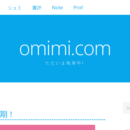
シュミ
書評
Note
Prof
omimi.com
ただいま執筆中!
延期！