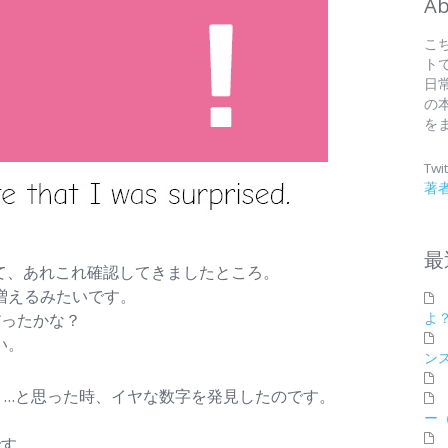
Ab
こ
ト
日
の
を
Twit
著者
最
て、あれこれ確認してきましたところ。
円増えるみたいです。
だったかな？
よ
い。
ン
う…と思った時、イヤな数字を発見したのです。
ー
です。