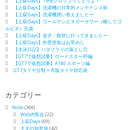
【上荻Days】1.6倍クロップってどうよ？
【上荻Days】洗濯機の日常的メンテナンス術
【上荻Days】洗濯機買い替えましたー
【上荻Days】ゴールデンビネガーサワー（略してゴ
ルビネ）完成
【上荻Days】金沢・能登に行ってきましたー
【上荻Days】外壁塗装はお早めに
【水泳日記】バタフライの落とし穴
【GT7で仮想試乗】ロードスターRF編
【GT7で仮想試乗】A180 スポーツ編
GT7タイヤ分類 × 市販タイヤ対応表
カテゴリー
Note
(366)
Web内覧会
(22)
上荻Days
(69)
主夫の知恵袋
(42)