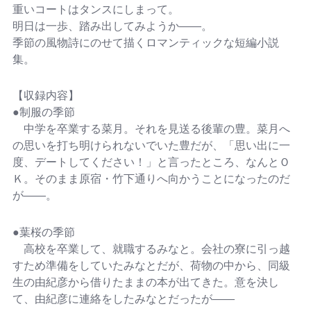
重いコートはタンスにしまって。
明日は一歩、踏み出してみようか――。
季節の風物詩にのせて描くロマンティックな短編小説
集。
【収録内容】
●制服の季節
中学を卒業する菜月。それを見送る後輩の豊。菜月へ
の思いを打ち明けられないでいた豊だが、「思い出に一
度、デートしてください！」と言ったところ、なんとＯ
Ｋ。そのまま原宿・竹下通りへ向かうことになったのだ
が――。
●葉桜の季節
高校を卒業して、就職するみなと。会社の寮に引っ越
すため準備をしていたみなとだが、荷物の中から、同級
生の由紀彦から借りたままの本が出てきた。意を決し
て、由紀彦に連絡をしたみなとだったが――