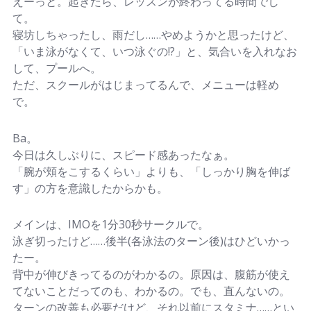
えーっと。起きたら、レッスンが終わってる時間でし
て。
寝坊しちゃったし、雨だし……やめようかと思ったけど、
「いま泳がなくて、いつ泳ぐの!?」と、気合いを入れなお
して、プールへ。
ただ、スクールがはじまってるんで、メニューは軽め
で。
Ba。
今日は久しぶりに、スピード感あったなぁ。
「腕が頬をこするくらい」よりも、「しっかり胸を伸ば
す」の方を意識したからかも。
メインは、IMOを1分30秒サークルで。
泳ぎ切ったけど……後半(各泳法のターン後)はひどいかっ
たー。
背中が伸びきってるのがわかるの。原因は、腹筋が使え
てないことだってのも、わかるの。でも、直んないの。
ターンの改善も必要だけど、それ以前にスタミナ……とい