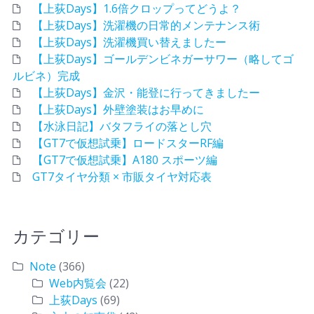
【上荻Days】1.6倍クロップってどうよ？
【上荻Days】洗濯機の日常的メンテナンス術
【上荻Days】洗濯機買い替えましたー
【上荻Days】ゴールデンビネガーサワー（略してゴ
ルビネ）完成
【上荻Days】金沢・能登に行ってきましたー
【上荻Days】外壁塗装はお早めに
【水泳日記】バタフライの落とし穴
【GT7で仮想試乗】ロードスターRF編
【GT7で仮想試乗】A180 スポーツ編
GT7タイヤ分類 × 市販タイヤ対応表
カテゴリー
Note
(366)
Web内覧会
(22)
上荻Days
(69)