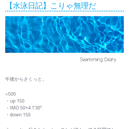
【水泳日記】こりゃ無理だ
午後からさくっと。
○500
・up 150
・IMO 50×4 1’30”
・down 150