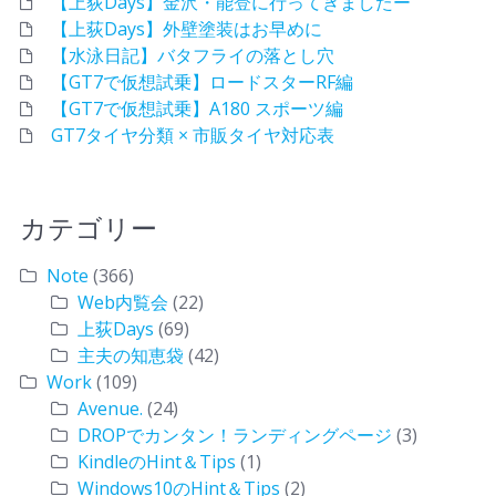
【上荻Days】金沢・能登に行ってきましたー
【上荻Days】外壁塗装はお早めに
【水泳日記】バタフライの落とし穴
【GT7で仮想試乗】ロードスターRF編
【GT7で仮想試乗】A180 スポーツ編
GT7タイヤ分類 × 市販タイヤ対応表
カテゴリー
Note
(366)
Web内覧会
(22)
上荻Days
(69)
主夫の知恵袋
(42)
Work
(109)
Avenue.
(24)
DROPでカンタン！ランディングページ
(3)
KindleのHint＆Tips
(1)
Windows10のHint＆Tips
(2)