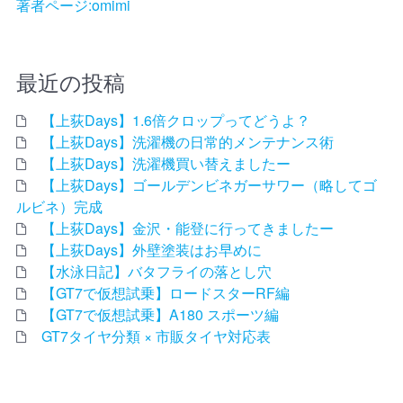
著者ページ:omimi
最近の投稿
【上荻Days】1.6倍クロップってどうよ？
【上荻Days】洗濯機の日常的メンテナンス術
【上荻Days】洗濯機買い替えましたー
【上荻Days】ゴールデンビネガーサワー（略してゴ
ルビネ）完成
【上荻Days】金沢・能登に行ってきましたー
【上荻Days】外壁塗装はお早めに
【水泳日記】バタフライの落とし穴
【GT7で仮想試乗】ロードスターRF編
【GT7で仮想試乗】A180 スポーツ編
GT7タイヤ分類 × 市販タイヤ対応表