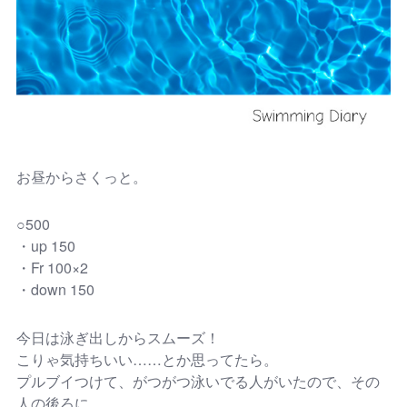
お昼からさくっと。
○500
・up 150
・Fr 100×2
・down 150
今日は泳ぎ出しからスムーズ！
こりゃ気持ちいい……とか思ってたら。
プルブイつけて、がつがつ泳いでる人がいたので、その
人の後ろに。