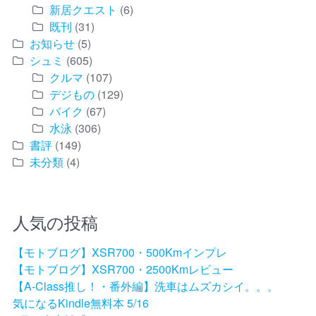
新居クエスト
(6)
既刊
(31)
お知らせ
(5)
シュミ
(605)
クルマ
(107)
デジもの
(129)
バイク
(67)
水泳
(306)
書評
(149)
未分類
(4)
人気の投稿
【モトブログ】XSR700・500Kmインプレ
【モトブログ】XSR700・2500Kmレビュー
【A-Class推し！・番外編】洗車はムズカシイ。。。
気になるKindle無料本 5/16