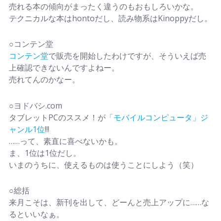
売れる本の傾向がまったく違うのもおもしろいかな。
テクニカルな本はhontoだし、読み物系はKinoppyだし。
○コンテン堂
コンテン堂
で販売を開始したわけですが、そういえば売
上確認できないんですよねー。
売れてんのかなー。
○ヨドバシ.com
タブレットPCのススメ！が
「モバイルコンピュータ」ジ
ャンル1位
!!!
……って、素直に喜べないかも。
ま、1位は1位だし。
いまのうちに、使えるものは使うことにしよう（笑）
○総括
来月こそは、新刊を出して、どーんと売上アップに……な
るといいなぁ。