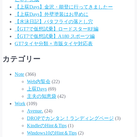
【上荻Days】金沢・能登に行ってきましたー
【上荻Days】外壁塗装はお早めに
【水泳日記】バタフライの落とし穴
【GT7で仮想試乗】ロードスターRF編
【GT7で仮想試乗】A180 スポーツ編
GT7タイヤ分類 × 市販タイヤ対応表
カテゴリー
Note
(366)
Web内覧会
(22)
上荻Days
(69)
主夫の知恵袋
(42)
Work
(109)
Avenue.
(24)
DROPでカンタン！ランディングページ
(3)
KindleのHint＆Tips
(1)
Windows10のHint＆Tips
(2)