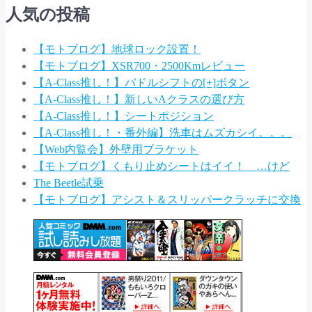
人気の投稿
【モトブログ】地球ロック設置！
【モトブログ】XSR700・2500Kmレビュー
【A-Class推し！】パドルシフトの[+]ボタン
【A-Class推し！】新しいAクラスの選び方
【A-Class推し！】シートポジション
【A-Class推し！・番外編】洗車はムズカシイ。。。
【Web内覧会】外壁用ブラケット
【モトブログ】くもり止めシートはイイ！ …けど
The Beetle試乗
【モトブログ】アシスト＆スリッパークラッチに交換