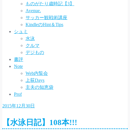
ものがたり歳時記【3】
Avenue.
サッカー観戦術講座
KindleのHint＆Tips
シュミ
水泳
クルマ
デジもの
書評
Note
Web内覧会
上荻Days
主夫の知恵袋
Prof
2015年12月30日
【水泳日記】108本!!!