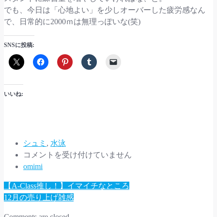
でも、今日は「心地よい」を少しオーバーした疲労感なん
で、日常的に2000ｍは無理っぽいな(笑)
SNSに投稿:
いいね:
シュミ
,
水泳
【水
コメントを受け付けていません
泳
omimi
日
Post
【A-Class推し！】イマイチなところ
記】
12月の売り上げ雑感
navigation
108
本!!!
Comments are closed.