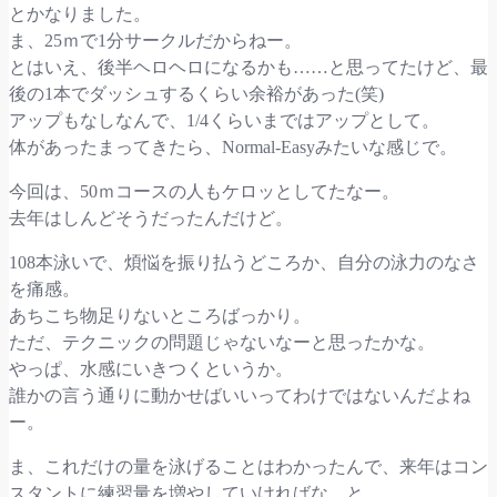
とかなりました。
ま、25ｍで1分サークルだからねー。
とはいえ、後半ヘロヘロになるかも……と思ってたけど、最
後の1本でダッシュするくらい余裕があった(笑)
アップもなしなんで、1/4くらいまではアップとして。
体があったまってきたら、Normal-Easyみたいな感じで。
今回は、50ｍコースの人もケロッとしてたなー。
去年はしんどそうだったんだけど。
108本泳いで、煩悩を振り払うどころか、自分の泳力のなさ
を痛感。
あちこち物足りないところばっかり。
ただ、テクニックの問題じゃないなーと思ったかな。
やっぱ、水感にいきつくというか。
誰かの言う通りに動かせばいいってわけではないんだよね
ー。
ま、これだけの量を泳げることはわかったんで、来年はコン
スタントに練習量を増やしていければな、と。