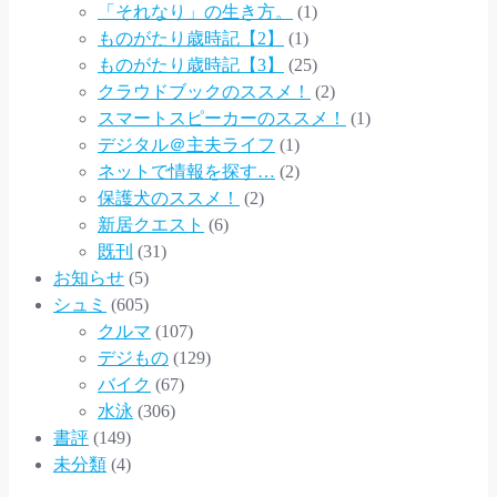
「それなり」の生き方。
(1)
ものがたり歳時記【2】
(1)
ものがたり歳時記【3】
(25)
クラウドブックのススメ！
(2)
スマートスピーカーのススメ！
(1)
デジタル＠主夫ライフ
(1)
ネットで情報を探す…
(2)
保護犬のススメ！
(2)
新居クエスト
(6)
既刊
(31)
お知らせ
(5)
シュミ
(605)
クルマ
(107)
デジもの
(129)
バイク
(67)
水泳
(306)
書評
(149)
未分類
(4)