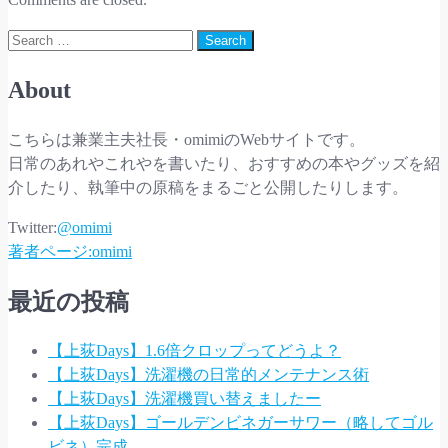
は
Search
About
こちらは兼業主夫社長・omimiのWebサイトです。
日常のあれやこれやを書いたり、おすすめの本やグッズを紹
介したり、執筆中の原稿をまるごと公開したりします。
Twitter:
@omimi
著者ページ:omimi
最近の投稿
【上荻Days】1.6倍クロップってどうよ？
【上荻Days】洗濯機の日常的メンテナンス術
【上荻Days】洗濯機買い替えましたー
【上荻Days】ゴールデンビネガーサワー（略してゴル
ビネ）完成