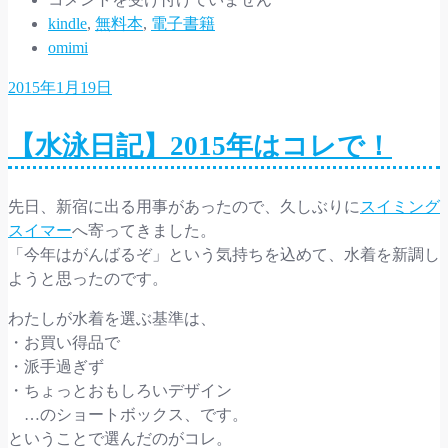
に
kindle
,
無料本
,
電子書籍
な
omimi
る
2015年1月19日
Kindle
無
【水泳日記】2015年はコレで！
料
本
1/19
先日、新宿に出る用事があったので、久しぶりに
スイミング
は
スイマー
へ寄ってきました。
「今年はがんばるぞ」という気持ちを込めて、水着を新調し
ようと思ったのです。
わたしが水着を選ぶ基準は、
・お買い得品で
・派手過ぎず
・ちょっとおもしろいデザイン
…のショートボックス、です。
ということで選んだのがコレ。