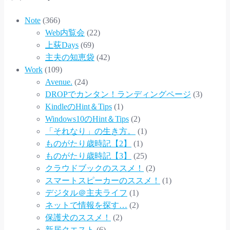
Note
(366)
Web内覧会
(22)
上荻Days
(69)
主夫の知恵袋
(42)
Work
(109)
Avenue.
(24)
DROPでカンタン！ランディングページ
(3)
KindleのHint＆Tips
(1)
Windows10のHint＆Tips
(2)
「それなり」の生き方。
(1)
ものがたり歳時記【2】
(1)
ものがたり歳時記【3】
(25)
クラウドブックのススメ！
(2)
スマートスピーカーのススメ！
(1)
デジタル＠主夫ライフ
(1)
ネットで情報を探す…
(2)
保護犬のススメ！
(2)
新居クエスト
(6)