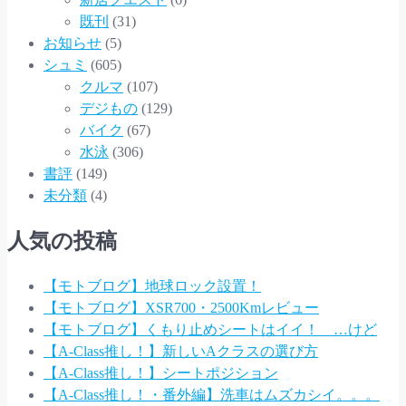
既刊
(31)
お知らせ
(5)
シュミ
(605)
クルマ
(107)
デジもの
(129)
バイク
(67)
水泳
(306)
書評
(149)
未分類
(4)
人気の投稿
【モトブログ】地球ロック設置！
【モトブログ】XSR700・2500Kmレビュー
【モトブログ】くもり止めシートはイイ！ …けど
【A-Class推し！】新しいAクラスの選び方
【A-Class推し！】シートポジション
【A-Class推し！・番外編】洗車はムズカシイ。。。