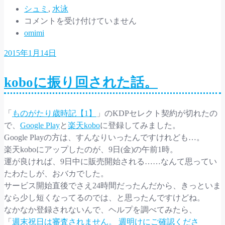
み
シュミ
,
水泳
【水
中…
コメントを受け付けていません
泳
omimi
日
2015年1月14日
記】
2015
koboに振り回された話。
年
は
コ
「
ものがたり歳時記【1】
」のKDPセレクト契約が切れたの
レ
で、
Google Play
と
楽天kobo
に登録してみました。
で！
Google Playの方は、すんなりいったんですけれども…。
は
楽天koboにアップしたのが、9日(金)の午前1時。
運が良ければ、9日中に販売開始される……なんて思ってい
たわたしが、おバカでした。
サービス開始直後でさえ24時間だったんだから、きっといま
なら少し短くなってるのでは、と思ったんですけどね。
なかなか登録されないんで、ヘルプを調べてみたら、
「
週末祝日は審査されません。 週明けにご確認くださ