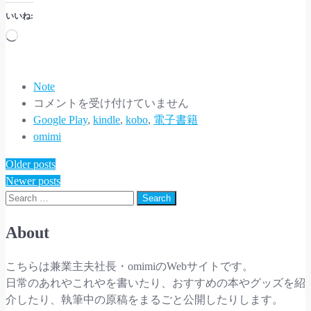
いいね:
読
み
込
み
Note
kobo
中…
コメントを受け付けていません
に
Google Play
,
kindle
,
kobo
,
電子書籍
振
omimi
り
Post
Older posts
回
Newer posts
navigation
さ
Search
れ
た
About
話。
は
こちらは兼業主夫社長・omimiのWebサイトです。
日常のあれやこれやを書いたり、おすすめの本やグッズを紹
介したり、執筆中の原稿をまるごと公開したりします。