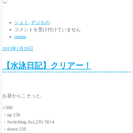
読
み
込
み
シュミ
,
デジもの
格
中…
コメントを受け付けていません
安
omimi
SIM
2015年1月20日
検
討
【水泳日記】クリアー！
ち
う。
は
お昼からこそっと。
○500
・up 150
・Switching-Act.2/Fr 50×4
・down 150