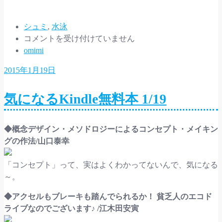
み
込
み
シュミ
,
水泳
【水
中…
コメントを受け付けていません
泳
omimi
日
2015年1月19日
記】
ク
気になるKindle無料本 1/19
リ
ア
ー！
◆概念デザイン・メソドロジーによるコンセプト・メイキン
は
グの作法/山口泰幸
「コンセプト」って、実はよくわかってないんで、気になる
～。
◆アクセルもブレーキも踏んでられるか！ 貧乏人のエコド
ライブなのでございます♪ /江木田安寅