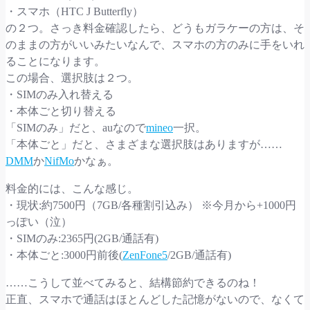
・スマホ（HTC J Butterfly）
の２つ。さっき料金確認したら、どうもガラケーの方は、そ
のままの方がいいみたいなんで、スマホの方のみに手をいれ
ることになります。
この場合、選択肢は２つ。
・SIMのみ入れ替える
・本体ごと切り替える
「SIMのみ」だと、auなので
mineo
一択。
「本体ごと」だと、さまざまな選択肢はありますが……
DMM
か
NifMo
かなぁ。
料金的には、こんな感じ。
・現状:約7500円（7GB/各種割引込み） ※今月から+1000円
っぽい（泣）
・SIMのみ:2365円(2GB/通話有)
・本体ごと:3000円前後(
ZenFone5
/2GB/通話有)
……こうして並べてみると、結構節約できるのね！
正直、スマホで通話はほとんどした記憶がないので、なくて