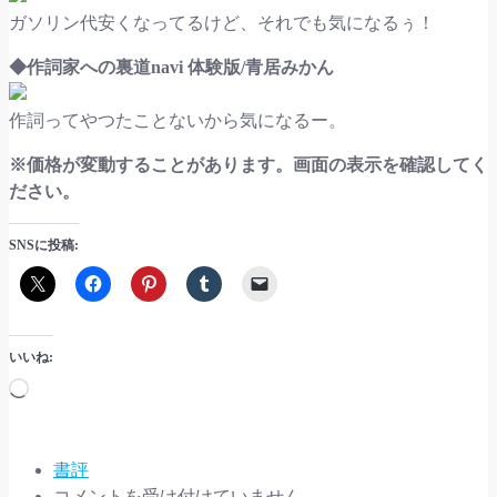
ガソリン代安くなってるけど、それでも気になるぅ！
◆作詞家への裏道navi 体験版/青居みかん
作詞ってやつたことないから気になるー。
※価格が変動することがあります。画面の表示を確認してく
ださい。
SNSに投稿:
いいね:
読
み
込
み
書評
気
中…
コメントを受け付けていません