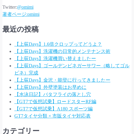
Twitter:
@omimi
著者ページ:omimi
最近の投稿
【上荻Days】1.6倍クロップってどうよ？
【上荻Days】洗濯機の日常的メンテナンス術
【上荻Days】洗濯機買い替えましたー
【上荻Days】ゴールデンビネガーサワー（略してゴル
ビネ）完成
【上荻Days】金沢・能登に行ってきましたー
【上荻Days】外壁塗装はお早めに
【水泳日記】バタフライの落とし穴
【GT7で仮想試乗】ロードスターRF編
【GT7で仮想試乗】A180 スポーツ編
GT7タイヤ分類 × 市販タイヤ対応表
カテゴリー