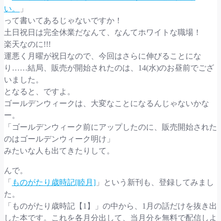
い。
」
って書いてあるじゃないですか！
土日祝日は完全休業だなんて、なんてホワイトな職場！
楽天なのに!!!
運悪く月曜が祝日なので、今回はさらに伸びることにな
り……結局、販売が開始されたのは、14(水)のお昼前でござ
いました。
となると、ですよ。
ゴールデンウィークは、大変なことになるんじゃないかな
ー。
「ゴールデンウィーク前にアップしたのに、販売開始された
のはゴールデンウィーク明け」
みたいな人も出てきたりして。
んで。
「
ものがたり歳時記[睦月]
」という新刊も、登録してみまし
た。
「ものがたり歳時記【1】」の中から、1月の話だけを抜き出
した本です。これを各月分出して、当月分を無料で配信しよ