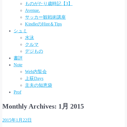
ものがたり歳時記【3】
Avenue.
サッカー観戦術講座
KindleのHint＆Tips
シュミ
水泳
クルマ
デジもの
書評
Note
Web内覧会
上荻Days
主夫の知恵袋
Prof
Monthly Archives:
1月 2015
2015年1月22日