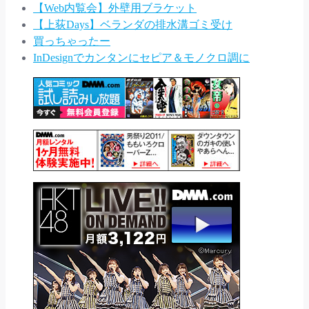
【Web内覧会】外壁用ブラケット
【上荻Days】ベランダの排水溝ゴミ受け
買っちゃったー
InDesignでカンタンにセピア＆モノクロ調に