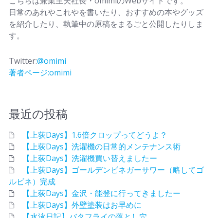
こちらは兼業主夫社長・omimiのWebサイトです。
日常のあれやこれやを書いたり、おすすめの本やグッズ
を紹介したり、執筆中の原稿をまるごと公開したりしま
す。
Twitter:
@omimi
著者ページ:omimi
最近の投稿
【上荻Days】1.6倍クロップってどうよ？
【上荻Days】洗濯機の日常的メンテナンス術
【上荻Days】洗濯機買い替えましたー
【上荻Days】ゴールデンビネガーサワー（略してゴ
ルビネ）完成
【上荻Days】金沢・能登に行ってきましたー
【上荻Days】外壁塗装はお早めに
【水泳日記】バタフライの落とし穴