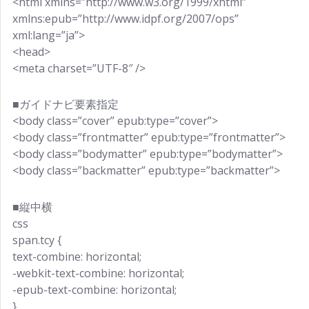
<html xmlns=”http://www.w3.org/1999/xhtml”
xmlns:epub=”http://www.idpf.org/2007/ops”
xml:lang=”ja”>
<head>
<meta charset=”UTF-8″ />
■ガイドナビ要素指定
<body class=”cover” epub:type=”cover”>
<body class=”frontmatter” epub:type=”frontmatter”>
<body class=”bodymatter” epub:type=”bodymatter”>
<body class=”backmatter” epub:type=”backmatter”>
■縦中横
css
span.tcy {
text-combine: horizontal;
-webkit-text-combine: horizontal;
-epub-text-combine: horizontal;
}