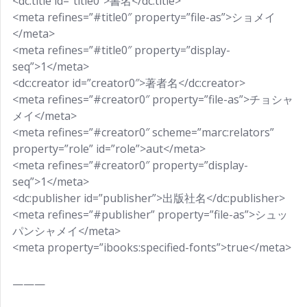
<dc:title id=”title0″>書名</dc:title>
<meta refines=”#title0″ property=”file-as”>ショメイ
</meta>
<meta refines=”#title0″ property=”display-
seq”>1</meta>
<dc:creator id=”creator0″>著者名</dc:creator>
<meta refines=”#creator0″ property=”file-as”>チョシャ
メイ</meta>
<meta refines=”#creator0″ scheme=”marc:relators”
property=”role” id=”role”>aut</meta>
<meta refines=”#creator0″ property=”display-
seq”>1</meta>
<dc:publisher id=”publisher”>出版社名</dc:publisher>
<meta refines=”#publisher” property=”file-as”>シュッ
パンシャメイ</meta>
<meta property=”ibooks:specified-fonts”>true</meta>
———