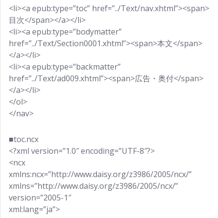
<li><a epub:type=”toc” href=”../Text/nav.xhtml”><span>
目次</span></a></li>
<li><a epub:type=”bodymatter”
href=”../Text/Section0001.xhtml”><span>本文</span>
</a></li>
<li><a epub:type=”backmatter”
href=”../Text/ad009.xhtml”><span>広告・奥付</span>
</a></li>
</ol>
</nav>
■toc.ncx
<?xml version=”1.0″ encoding=”UTF-8″?>
<ncx
xmlns:ncx=”http://www.daisy.org/z3986/2005/ncx/”
xmlns=”http://www.daisy.org/z3986/2005/ncx/”
version=”2005-1″
xml:lang=”ja”>