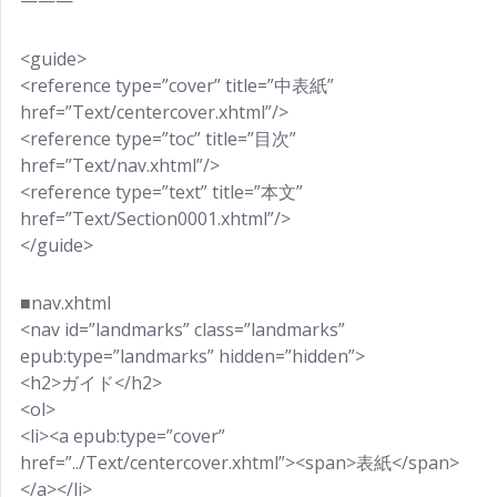
———
<guide>
<reference type=”cover” title=”中表紙”
href=”Text/centercover.xhtml”/>
<reference type=”toc” title=”目次”
href=”Text/nav.xhtml”/>
<reference type=”text” title=”本文”
href=”Text/Section0001.xhtml”/>
</guide>
■nav.xhtml
<nav id=”landmarks” class=”landmarks”
epub:type=”landmarks” hidden=”hidden”>
<h2>ガイド</h2>
<ol>
<li><a epub:type=”cover”
href=”../Text/centercover.xhtml”><span>表紙</span>
</a></li>