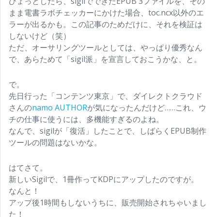
ひょっとしたら、sigilでできたEPUB 3ファイルを、その
まま電書ラボチェッカーにかけた場合、toc.ncx以外のエ
ラーが出るかも。この記事のためだけに、それを検証は
しないけど（笑）
ただ、オーサリングツールとしては、やっぱり優秀なん
で、あらためて「sigil派」を宣言しておこうかな、と。
で。
先日行った「コンテンツ東京」で、ダイレクトクラウド
さんの
namo AUTHOR
が気になったんだけど……これ、ウ
チの仕事に使うには、多機能すぎるのよね。
なんで、sigilが「復活」したことで、しばらくEPUB制作
ツールの問題はないかな。
はてさて。
新しいSigilで、1冊作ってKDPにアップしたのですが。
なんと！
アップ後1時間もしないうちに、販売開始されちゃいまし
た！