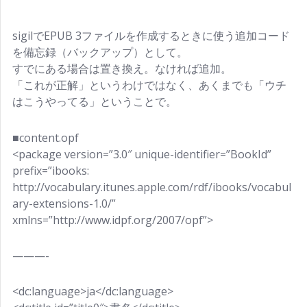
sigilでEPUB 3ファイルを作成するときに使う追加コード
を備忘録（バックアップ）として。
すでにある場合は置き換え。なければ追加。
「これが正解」というわけではなく、あくまでも「ウチ
はこうやってる」ということで。
■content.opf
<package version=”3.0″ unique-identifier=”BookId”
prefix=”ibooks:
http://vocabulary.itunes.apple.com/rdf/ibooks/vocabul
ary-extensions-1.0/”
xmlns=”http://www.idpf.org/2007/opf”>
———-
<dc:language>ja</dc:language>