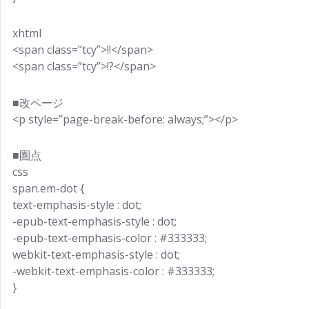
xhtml
<span class=”tcy”>!!</span>
<span class=”tcy”>!?</span>
■改ページ
<p style=”page-break-before: always;”></p>
■圏点
css
span.em-dot {
text-emphasis-style : dot;
-epub-text-emphasis-style : dot;
-epub-text-emphasis-color : #333333;
webkit-text-emphasis-style : dot;
-webkit-text-emphasis-color : #333333;
}