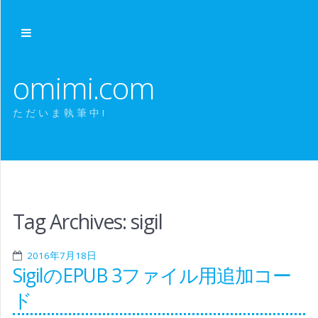
omimi.com
ただいま執筆中!
Tag Archives:
sigil
2016年7月18日
SigilのEPUB 3ファイル用追加コー
ド