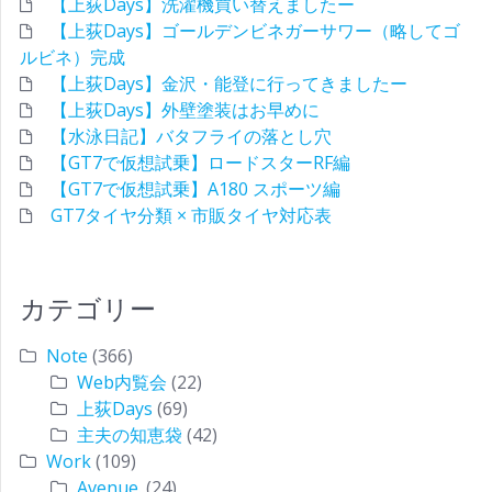
【上荻Days】洗濯機買い替えましたー
【上荻Days】ゴールデンビネガーサワー（略してゴ
ルビネ）完成
【上荻Days】金沢・能登に行ってきましたー
【上荻Days】外壁塗装はお早めに
【水泳日記】バタフライの落とし穴
【GT7で仮想試乗】ロードスターRF編
【GT7で仮想試乗】A180 スポーツ編
GT7タイヤ分類 × 市販タイヤ対応表
カテゴリー
Note
(366)
Web内覧会
(22)
上荻Days
(69)
主夫の知恵袋
(42)
Work
(109)
Avenue.
(24)