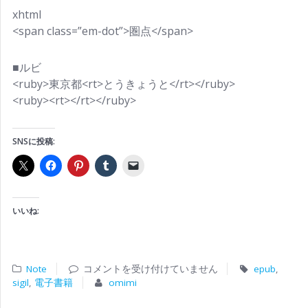
xhtml
<span class=”em-dot”>圏点</span>
■ルビ
<ruby>東京都<rt>とうきょうと</rt></ruby>
<ruby><rt></rt></ruby>
SNSに投稿:
いいね:
Note
コメントを受け付けていません
epub
,
sigil
,
電子書籍
omimi