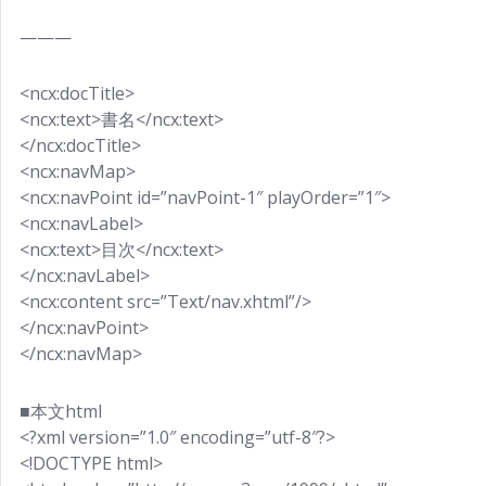
———
<ncx:docTitle>
<ncx:text>書名</ncx:text>
</ncx:docTitle>
<ncx:navMap>
<ncx:navPoint id=”navPoint-1″ playOrder=”1″>
<ncx:navLabel>
<ncx:text>目次</ncx:text>
</ncx:navLabel>
<ncx:content src=”Text/nav.xhtml”/>
</ncx:navPoint>
</ncx:navMap>
■本文html
<?xml version=”1.0″ encoding=”utf-8″?>
<!DOCTYPE html>