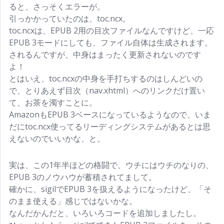
ると、さっそくエラーが。
引っかかっていたのは、toc.ncx。
toc.ncxは、EPUB 2用の目次ファイルなんですけど、一応
EPUB 3モードにしても、ファイル自体は生成されます。
されるんですが、中身はまったく更新されないのです
よ！
とはいえ、toc.ncxの中身を手打ちするのはしんどいの
で、とりあえず目次（nav.xhtml）へのリンクだけ置い
て、お茶を濁すことに。
AmazonもEPUB 3ベースになっているようなので、いま
だにtoc.ncx使ってるリーディングシステムがあるとは思
えないのでいいかな、と。
実は、この1年半ほどの格闘で、ウチにはウチのなりの、
EPUB 3のノウハウが蓄積されてまして。
確かに、sigilでEPUB 3を扱えるようになったけど、「そ
のまま使える」感じではないかな。
なんだかんだと、いろいろコードを追加しましたし。